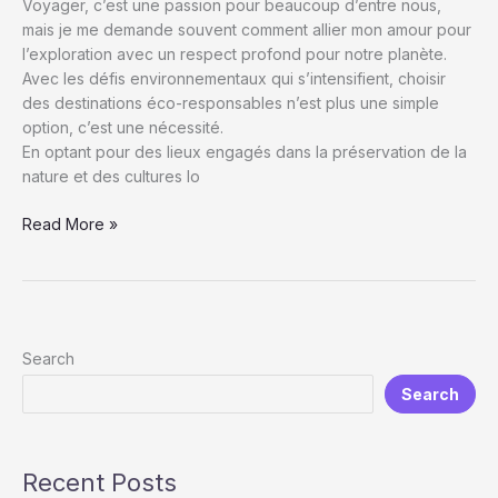
Voyager, c’est une passion pour beaucoup d’entre nous,
mais je me demande souvent comment allier mon amour pour
l’exploration avec un respect profond pour notre planète.
Avec les défis environnementaux qui s’intensifient, choisir
des destinations éco-responsables n’est plus une simple
option, c’est une nécessité.
En optant pour des lieux engagés dans la préservation de la
nature et des cultures lo
Choisir
Read More »
des
destinations
éco-
responsables
:
Search
Voyagez
Search
durable
tout
en
respectant
Recent Posts
la