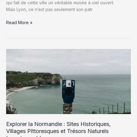
qui fait de cette ville un véritable musée à ciel ouvert.
Mais Lyon, ce n’est pas seulement son patr
Tourisme
Read More »
à
Lyon
:
Découvrez
Patrimoine,
Gastronomie
et
Activités
Incontournables
dans
la
Ville
Lumière
Explorer la Normandie : Sites Historiques,
Villages Pittoresques et Trésors Naturels