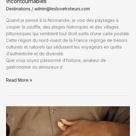
Incontournables
Destinations
/
admin@leslovetroteurs.com
Quand je pense à la Normandie, je vois des paysages à
couper le souffle, des plages historiques et des villages
pittoresques qui semblent tout droit sortis d’une carte postale.
Cette région du nord-ouest de la France regorge de trésors
culturels et naturels qui séduisent les voyageurs en quête
d’authenticité et de diversité.
Que vous soyez passionné d’histoire, amateur de
gastronomie ou amoureux d
Explorer
Read More »
la
Normandie
:
Sites
Historiques,
Villages
Pittoresques
et