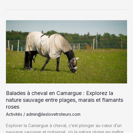
de
mariage
en
Corse
:
Traditions,
Rituels
et
Évolution
Moderne
Balades à cheval en Camargue : Explorez la
nature sauvage entre plages, marais et flamants
roses
Activités
/
admin@leslovetroteurs.com
Explorer la Camargue à cheval, c’est plonger au cœur d’un
paysage sauvage et préservé, où la nature règne en maître.