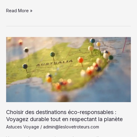
Escapades
Read More »
en
Ardèche
:
Nature,
Villages
Pittoresques
et
Activités
Inoubliables
Choisir des destinations éco-responsables :
Voyagez durable tout en respectant la planète
Astuces Voyage
/
admin@leslovetroteurs.com