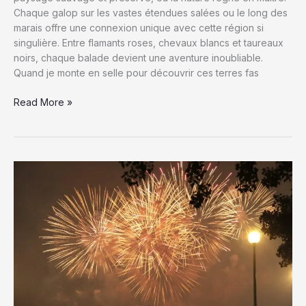
Chaque galop sur les vastes étendues salées ou le long des
marais offre une connexion unique avec cette région si
singulière. Entre flamants roses, chevaux blancs et taureaux
noirs, chaque balade devient une aventure inoubliable.
Quand je monte en selle pour découvrir ces terres fas
Balades
Read More »
à
cheval
en
Camargue
:
Explorez
la
nature
sauvage
entre
plages,
marais
et