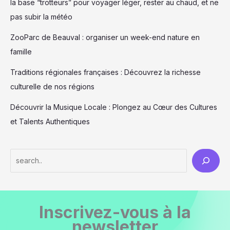
la base “trotteurs” pour voyager léger, rester au chaud, et ne
pas subir la météo
ZooParc de Beauval : organiser un week-end nature en
famille
Traditions régionales françaises : Découvrez la richesse
culturelle de nos régions
Découvrir la Musique Locale : Plongez au Cœur des Cultures
et Talents Authentiques
S
e
a
r
Inscrivez-vous à la
c
newsletter
h