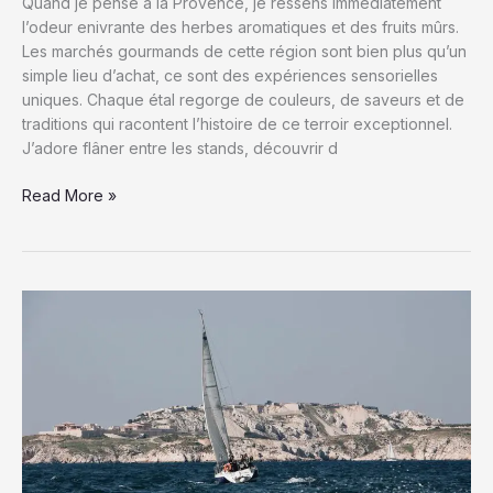
Quand je pense à la Provence, je ressens immédiatement
l’odeur enivrante des herbes aromatiques et des fruits mûrs.
Les marchés gourmands de cette région sont bien plus qu’un
simple lieu d’achat, ce sont des expériences sensorielles
uniques. Chaque étal regorge de couleurs, de saveurs et de
traditions qui racontent l’histoire de ce terroir exceptionnel.
J’adore flâner entre les stands, découvrir d
Marchés
Read More »
gourmands
en
Provence
:
Découvrez
les
Trésors
Culinaires
et
Artisanaux
de
la