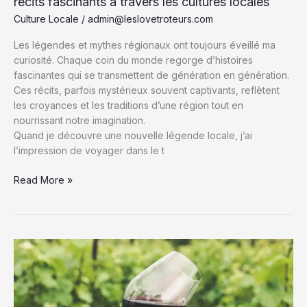
récits fascinants à travers les cultures locales
Culture Locale
/
admin@leslovetroteurs.com
Les légendes et mythes régionaux ont toujours éveillé ma
curiosité. Chaque coin du monde regorge d’histoires
fascinantes qui se transmettent de génération en génération.
Ces récits, parfois mystérieux souvent captivants, reflètent
les croyances et les traditions d’une région tout en
nourrissant notre imagination.
Quand je découvre une nouvelle légende locale, j’ai
l’impression de voyager dans le t
Légendes
Read More »
et
mythes
régionaux
:
Découvrez
ces
récits
fascinants