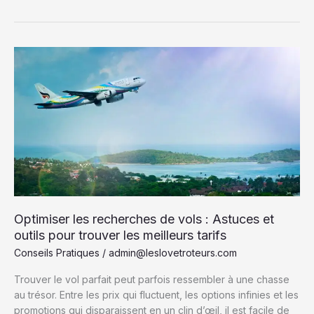
du
terroir
français
:
Découvrez
les
saveurs
authentiques
et
traditions
régionales
Optimiser les recherches de vols : Astuces et
outils pour trouver les meilleurs tarifs
Conseils Pratiques
/
admin@leslovetroteurs.com
Trouver le vol parfait peut parfois ressembler à une chasse
au trésor. Entre les prix qui fluctuent, les options infinies et les
promotions qui disparaissent en un clin d’œil, il est facile de