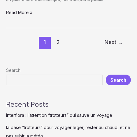
Utiliser
Read More »
les
transports
publics
en
1
2
Next
→
voyage
:
conseils,
astuces
Search
et
destinations
Search
incontournables
Recent Posts
Interflora : l’attention “trotteurs” qui sauve un voyage
la base “trotteurs” pour voyager léger, rester au chaud, et ne
pas subir la météo