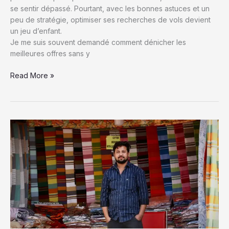
se sentir dépassé. Pourtant, avec les bonnes astuces et un
peu de stratégie, optimiser ses recherches de vols devient
un jeu d’enfant.
Je me suis souvent demandé comment dénicher les
meilleures offres sans y
Optimiser
Read More »
les
recherches
de
vols
:
Astuces
et
outils
pour
trouver
les
meilleurs
tarifs