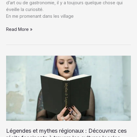
d’art ou de gastronomie, il y a toujours quelque chose qui
éveille la curiosité.
En me promenant dans les village
Événements
Read More »
culturels
en
Bretagne
:
Découvrez
les
Incontournables
à
Ne
Pas
Manquer
Légendes et mythes régionaux : Découvrez ces