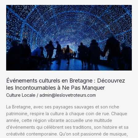
:
Découvrez
les
traditions
culinaires
françaises
pour
des
repas
uniques
Événements culturels en Bretagne : Découvrez
les Incontournables à Ne Pas Manquer
Culture Locale
/
admin@leslovetroteurs.com
La Bretagne, avec ses paysages sauvages et son riche
patrimoine, respire la culture à chaque coin de rue. Chaque
année, cette région vibrante accueille une multitude
d’événements qui célèbrent ses traditions, son histoire et sa
créativité contemporaine. Qu’on soit passionné de musique,