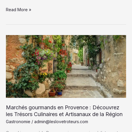
Santé
Read More »
et
sécurité
en
voyage
:
Conseils
essentiels
pour
partir
serein
et
bien
préparé
Marchés gourmands en Provence : Découvrez
les Trésors Culinaires et Artisanaux de la Région
Gastronomie
/
admin@leslovetroteurs.com