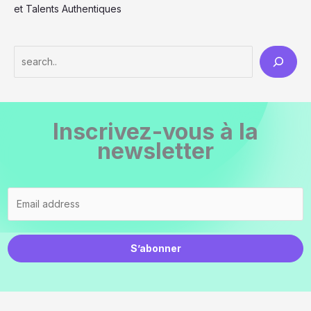
et Talents Authentiques
S
e
a
r
Inscrivez-vous à la
c
newsletter
h
S’abonner