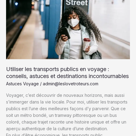
d’Azur
:
Top
activités
et
meilleurs
spots
à
découvrir
Utiliser les transports publics en voyage :
conseils, astuces et destinations incontournables
Astuces Voyage
/
admin@leslovetroteurs.com
Voyager, c’est découvrir de nouveaux horizons, mais aussi
s’immerger dans la vie locale. Pour moi, utiliser les transports
publics est l’une des meilleures façons d’y parvenir. Que ce
soit un métro bondé, un tramway pittoresque ou un bus
coloré, chaque trajet raconte une histoire unique et offre un
aperçu authentique de la culture d’une destination.
En plus d’être économique, les transports public