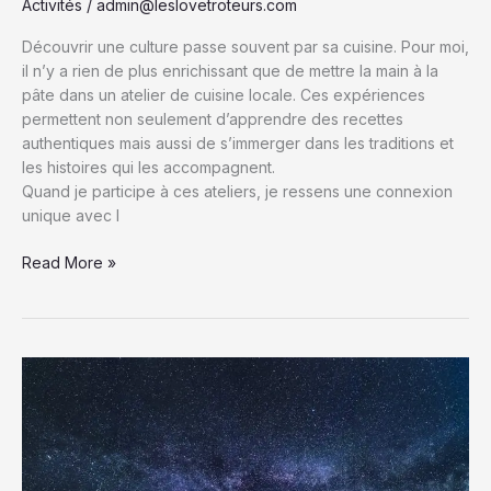
Activités
/
admin@leslovetroteurs.com
Découvrir une culture passe souvent par sa cuisine. Pour moi,
il n’y a rien de plus enrichissant que de mettre la main à la
pâte dans un atelier de cuisine locale. Ces expériences
permettent non seulement d’apprendre des recettes
authentiques mais aussi de s’immerger dans les traditions et
les histoires qui les accompagnent.
Quand je participe à ces ateliers, je ressens une connexion
unique avec l
Ateliers
Read More »
de
Cuisine
Locale
:
Une
Immersion
Gourmande
pour
Découvrir