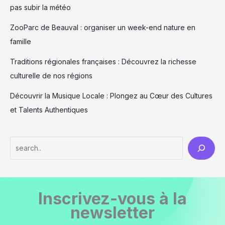
pas subir la météo
ZooParc de Beauval : organiser un week-end nature en
famille
Traditions régionales françaises : Découvrez la richesse
culturelle de nos régions
Découvrir la Musique Locale : Plongez au Cœur des Cultures
et Talents Authentiques
S
e
a
r
Inscrivez-vous à la
c
newsletter
h