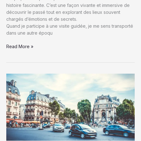
histoire fascinante. C’est une façon vivante et immersive de
découvrir le passé tout en explorant des lieux souvent
chargés d’émotions et de secrets.
Quand je participe à une visite guidée, je me sens transporté
dans une autre époqu
Visites
Read More »
guidées
historiques
:
Plongez
dans
le
passé
et
découvrez
des
récits
fascinants