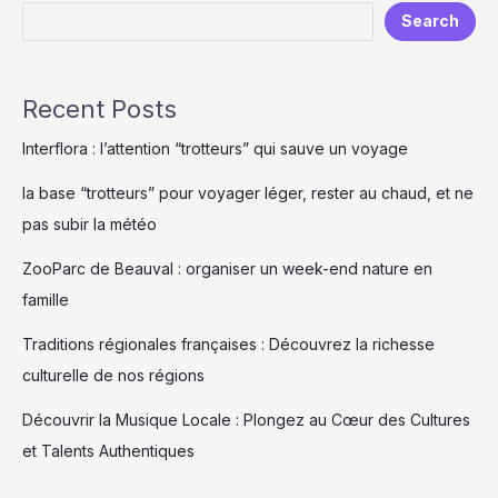
Search
:
Guide
complet
pour
Recent Posts
une
expérience
Interflora : l’attention “trotteurs” qui sauve un voyage
sans
stress
la base “trotteurs” pour voyager léger, rester au chaud, et ne
pas subir la météo
ZooParc de Beauval : organiser un week-end nature en
famille
Traditions régionales françaises : Découvrez la richesse
culturelle de nos régions
Découvrir la Musique Locale : Plongez au Cœur des Cultures
et Talents Authentiques