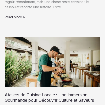
ragoût réconfortant, mais une chose reste certaine : le
cassoulet raconte une histoire. Entre
La
Read More »
Tradition
du
Cassoulet
:
Histoire,
Recettes
Authentiques
et
Secrets
de
Préparation
Ateliers de Cuisine Locale : Une Immersion
Gourmande pour Découvrir Culture et Saveurs