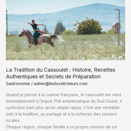
Plongez
au
Cœur
des
Cultures
et
Talents
Authentiques
La Tradition du Cassoulet : Histoire, Recettes
Authentiques et Secrets de Préparation
Gastronomie
/
admin@leslovetroteurs.com
Quand je pense à la cuisine française, le cassoulet me vient
immédiatement à l’esprit. Plat emblématique du Sud-Ouest, il
symbolise bien plus qu’un simple repas. C’est une véritable
ode à la tradition, au partage et à la richesse des saveurs
locales.
Chaque région, chaque famille a sa propre version de ce