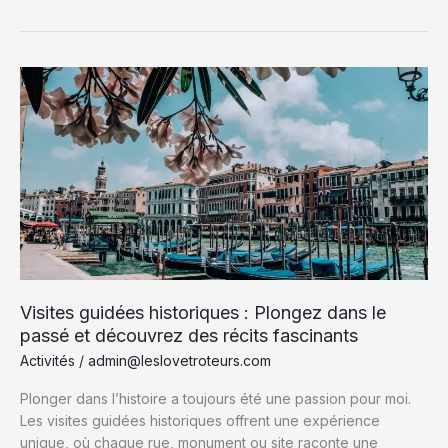
des
étoiles
en
Ardèche
:
Les
Meilleurs
Lieux
et
Conseils
pour
des
Nuits
Magiques
Visites guidées historiques : Plongez dans le
passé et découvrez des récits fascinants
Activités
/
admin@leslovetroteurs.com
Plonger dans l’histoire a toujours été une passion pour moi.
Les visites guidées historiques offrent une expérience
unique, où chaque rue, monument ou site raconte une